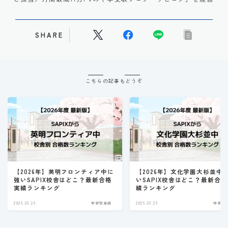
SHARE
こちらの記事もどうぞ
【2026年】英明フロンティア中に
【2026年】文化学園大杉並中
強いSAPIX校舎はどこ？最新合格
いSAPIX校舎はどこ？最新合
実績ランキング
績ランキング
2026.03.26
中学別実績
2026.03.26
中学別