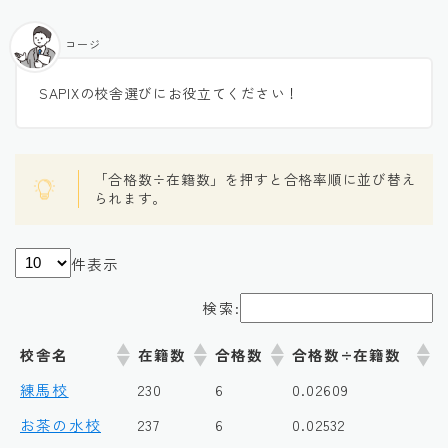
コージ
SAPIXの校舎選びにお役立てください！
「合格数÷在籍数」を押すと合格率順に並び替え
られます。
件表示
検索:
校舎名
在籍数
合格数
合格数÷在籍数
練馬校
230
6
0.02609
お茶の水校
237
6
0.02532