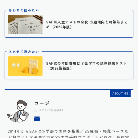
あわせて読みたい
SAPIX入室テストの全貌 出題傾向と対策法まと
め【2026年版】
あわせて読みたい
SAPIXの年間費用は？全学年の試算結果リスト
【2026最新版】
ABOUT ME
コージ
元SAPIX小学部講師
2014年からSAPIX小学部で国語を指導／SS麻布・桜蔭コースな
ど担当／月間最高11万PVの中学受験ブログ「サピログ」を運営