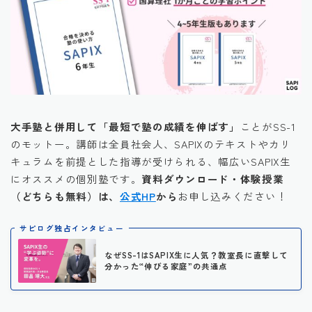
大手塾と併用して「最短で塾の成績を伸ばす」
ことがSS-1
のモットー。講師は全員社会人、SAPIXのテキストやカリ
キュラムを前提とした指導が受けられる、幅広いSAPIX生
にオススメの個別塾です。
資料ダウンロード・体験授業
（どちらも無料）は、
公式HP
から
お申し込みください！
サピログ独占インタビュー
なぜSS-1はSAPIX生に人気？教室長に直撃して
分かった“伸びる家庭”の共通点