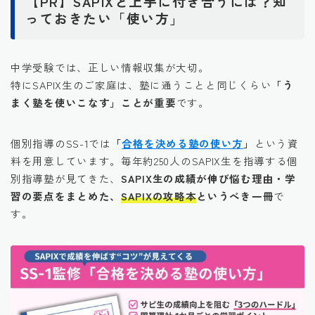
【PR】SAPIXと上手に付き合うには？知
っておきたい「使い方」
中学受験では、正しい情報収集が大切。
特にSAPIX生のご家庭は、塾に通うことと同じくらい
「う
まく塾を使いこなす」ことが重要
です。
個別指導のSS-1では
「
合格を決める塾の使い方
」
という資
料を用意しています。毎年約250人のSAPIX生を指導する個
別指導塾が見てきた、
SAPIX生の成績が伸び悩む理由・学
習の要点をまとめた、
SAPIXの攻略本
というべき一冊
で
す。