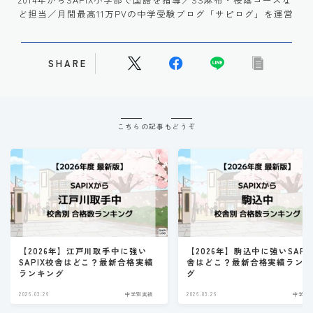
ど担当／月間最高11万PVの中学受験ブログ「サピログ」を運営
SHARE
こちらの記事もどうぞ
【2026年】江戸川取手中に強い
【2026年】駒込中に強いSAPI
SAPIX校舎はどこ？最新合格実績
舎はどこ？最新合格実績ラン
ランキング
グ
2026.03.26
中学別実績
2026.03.26
中学別