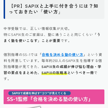
【PR】SAPIXと上手に付き合うには？知
っておきたい「使い方」
中学受験では、正しい情報収集が大切。
特にSAPIX生のご家庭は、塾に通うことと同じくらい
「う
まく塾を使いこなす」ことが重要
です。
個別指導のSS-1では
「
合格を決める塾の使い方
」
という資
料を用意しています。毎年約250人のSAPIX生を指導する個
別指導塾が見てきた、
SAPIX生の成績が伸び悩む理由・学
習の要点をまとめた、
SAPIXの攻略本
というべき一冊
で
す。