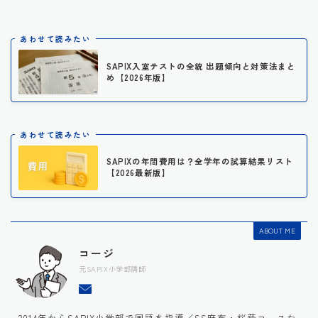
あわせて読みたい
SAPIX入室テストの全貌 出題傾向と対策法まと
め【2026年版】
あわせて読みたい
SAPIXの年間費用は？全学年の試算結果リスト
【2026最新版】
ABOUT ME
コージ
元SAPIX小学部講師
2014年からSAPIX小学部で国語を指導／SS麻布・桜蔭コースな