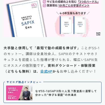
大手塾と併用して「最短で塾の成績を伸ばす」
ことがSS-1
のモットー。講師は全員社会人、SAPIXのテキストやカリ
キュラムを前提とした指導が受けられる、幅広いSAPIX生
にオススメの個別塾です。
資料ダウンロード・体験授業
（どちらも無料）は、
公式HP
から
お申し込みください！
サピログ独占インタビュー
なぜSS-1はSAPIX生に人気？教室長に直撃して
分かった“伸びる家庭”の共通点