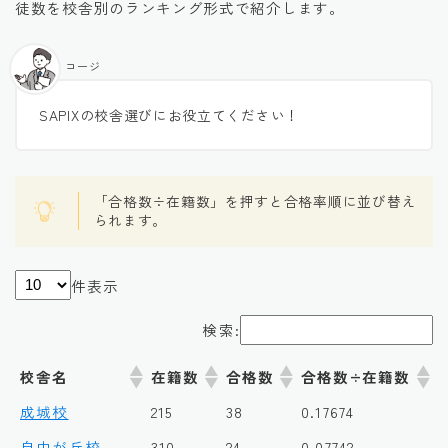
徒数を校舎別のランキング形式で紹介します。
コージ
SAPIXの校舎選びにお役立てください！
「合格数÷在籍数」を押すと合格率順に並び替え
られます。
件表示
検索:
校舎名
在籍数
合格数
合格数÷在籍数
成城校
215
38
0.17674
自由が丘校
310
24
0.07742