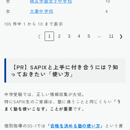
女
鴎友学園女子中学校
10
女
大妻中学校
4
105 件中 1 から 10 まで表示
…
❮
1
2
3
4
5
11
❯
【PR】SAPIXと上手に付き合うには？知
っておきたい「使い方」
中学受験では、正しい情報収集が大切。
特にSAPIX生のご家庭は、塾に通うことと同じくらい
「う
まく塾を使いこなす」ことが重要
です。
個別指導のSS-1では
「
合格を決める塾の使い方
」
という資