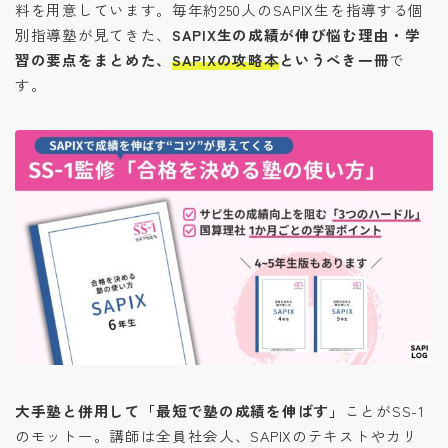
料を用意しています。毎年約250人のSAPIX生を指導する個
別指導塾が見てきた、
SAPIX生の成績が伸び悩む理由・学
習の要点をまとめた、
SAPIXの攻略本
というべき一冊
で
す。
大手塾と併用して「最短で塾の成績を伸ばす」
ことがSS-1
のモットー。講師は全員社会人、SAPIXのテキストやカリ