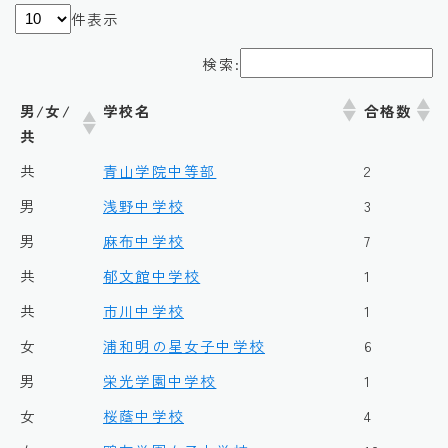
件表示
検索:
男/女/
学校名
合格数
共
共
青山学院中等部
2
男
浅野中学校
3
男
麻布中学校
7
共
郁文館中学校
1
共
市川中学校
1
女
浦和明の星女子中学校
6
男
栄光学園中学校
1
女
桜蔭中学校
4