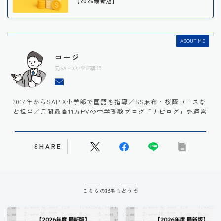
【2026最新版】
ABOUT ME
コージ
元SAPIX小学部講師
2014年からSAPIX小学部で国語を指導／SS麻布・桜蔭コースな
ど担当／月間最高11万PVの中学受験ブログ「サピログ」を運営
SHARE
こちらの記事もどうぞ