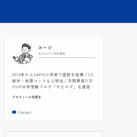
コージ
元SAPIX小学部講師
2014年からSAPIX小学部で国語を指導／SS
麻布・桜蔭コースなど担当／月間最高11万
PVの中学受験ブログ「サピログ」を運営
プロフィールを読む
Contact