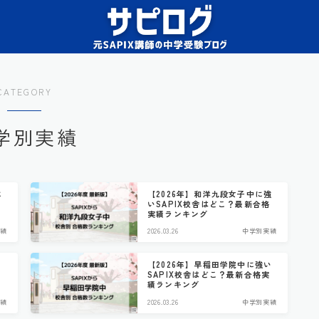
CATEGORY
学別実績
に
【2026年】和洋九段女子中に強
合
いSAPIX校舎はどこ？最新合格
実績ランキング
績
2026.03.26
中学別実績
【2026年】早稲田学院中に強い
実
SAPIX校舎はどこ？最新合格実
績ランキング
績
2026.03.26
中学別実績