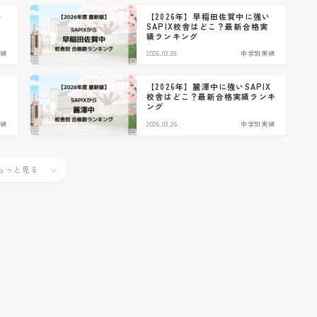
い
【2026年】早稲田佐賀中に強い
実
SAPIX校舎はどこ？最新合格実
績ランキング
績
2026.03.26
中学別実績
【2026年】麗澤中に強いSAPIX
実
校舎はどこ？最新合格実績ランキ
ング
績
2026.03.26
中学別実績
もっと見る