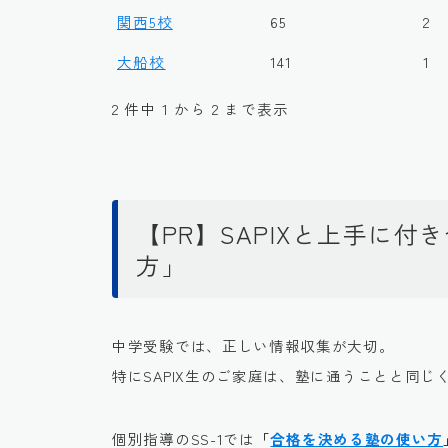
関西5校
65
2
大船校
141
1
2 件中 1 から 2 まで表示
【PR】SAPIXと上手に
方」
中学受験では、正しい情報収集が大切。
特にSAPIX生のご家庭は、塾に通うことと同じ
個別指導のSS-1では
「
合格を決める塾の使い方