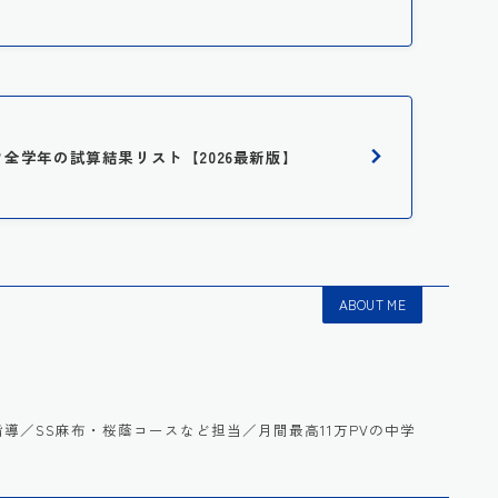
は？全学年の試算結果リスト【2026最新版】
ABOUT ME
語を指導／SS麻布・桜蔭コースなど担当／月間最高11万PVの中学