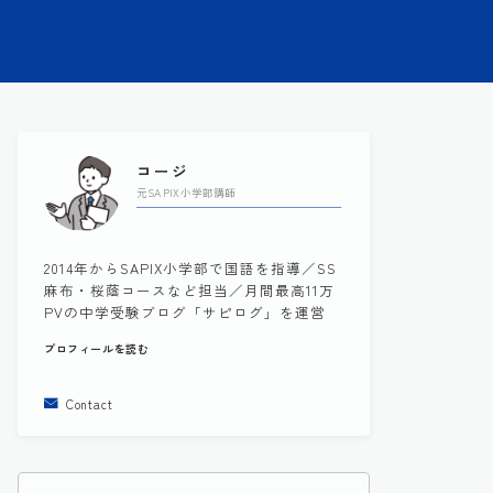
コージ
元SAPIX小学部講師
2014年からSAPIX小学部で国語を指導／SS
麻布・桜蔭コースなど担当／月間最高11万
PVの中学受験ブログ「サピログ」を運営
プロフィールを読む
Contact