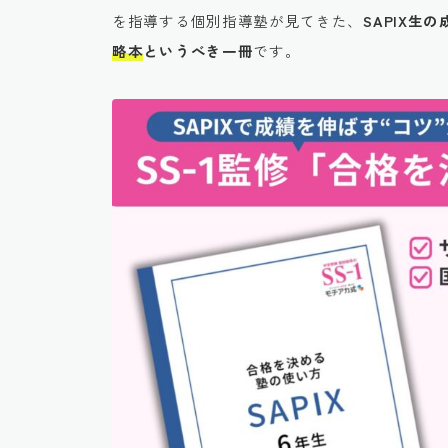
を指導する個別指導塾が見てきた、
SAPIX
略本
というべき一冊
です。