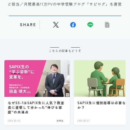
ど担当／月間最高11万PVの中学受験ブログ「サピログ」を運営
SHARE
こちらの記事もどうぞ
なぜSS-1はSAPIX生に人気？教室
SAPIX生に個別指導は必要なの
長に直撃して分かった“伸びる家
か？
庭”の共通点
2026.03.03
併用塾
2025.08.07
併