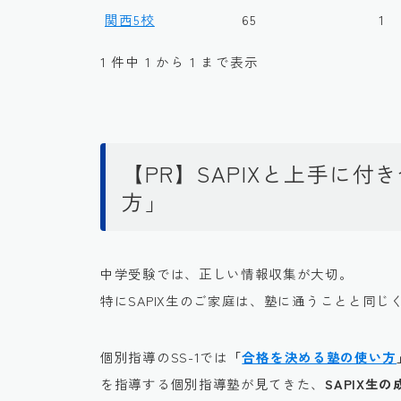
関西5校
65
1
1 件中 1 から 1 まで表示
【PR】SAPIXと上手に
方」
中学受験では、正しい情報収集が大切。
特にSAPIX生のご家庭は、塾に通うことと同じ
個別指導のSS-1では
「
合格を決める塾の使い方
を指導する個別指導塾が見てきた、
SAPIX