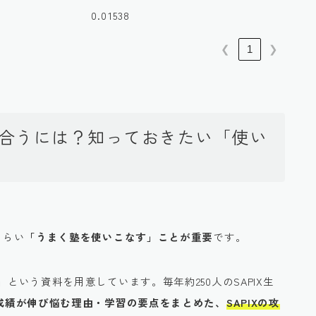
0.01538
❮
1
❯
付き合うには？知っておきたい「使い
くらい
「うまく塾を使いこなす」ことが重要
です。
」
という資料を用意しています。毎年約250人のSAPIX生
生の成績が伸び悩む理由・学習の要点をまとめた、
SAPIXの攻