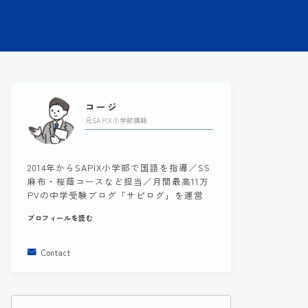
コージ
元SAPIX小学部講師
2014年からSAPIX小学部で国語を指導／SS
麻布・桜蔭コースなど担当／月間最高11万
PVの中学受験ブログ「サピログ」を運営
プロフィールを読む
Contact