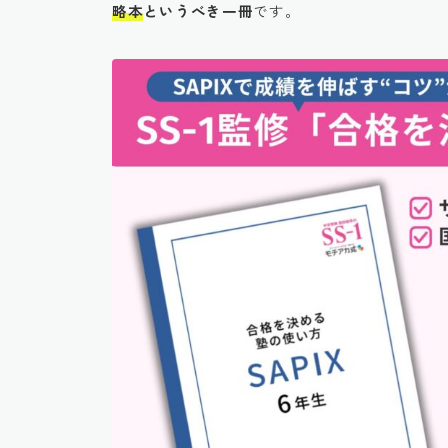
略本
というべき一冊
です。