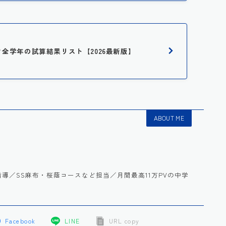
は？全学年の試算結果リスト【2026最新版】
ABOUT ME
語を指導／SS麻布・桜蔭コースなど担当／月間最高11万PVの中学
Facebook
LINE
URL copy