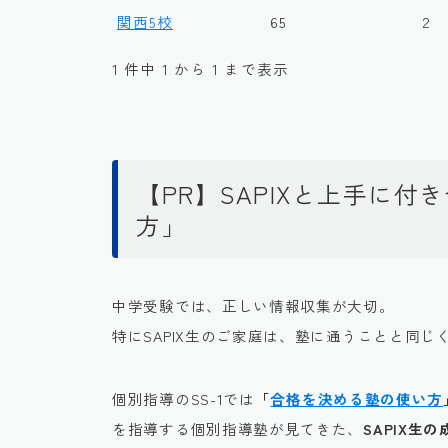
関西5校
65
2
1 件中 1 から 1 まで表示
【PR】SAPIXと上手に
方」
中学受験では、正しい情報収集が大切。
特にSAPIX生のご家庭は、塾に通うことと同じ
個別指導のSS-1では
「
合格を決める塾の使い方
を指導する個別指導塾が見てきた、
SAPIX