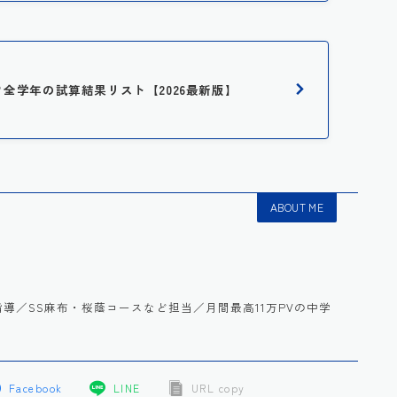
は？全学年の試算結果リスト【2026最新版】
ABOUT ME
語を指導／SS麻布・桜蔭コースなど担当／月間最高11万PVの中学
Facebook
LINE
URL copy