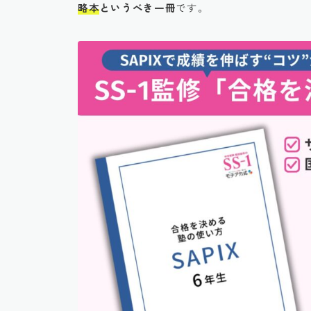
略本
というべき一冊
です。