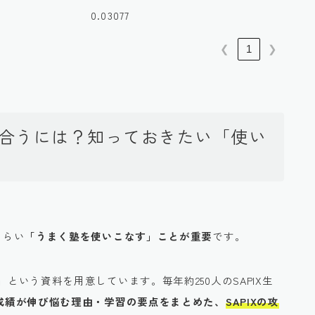
0.03077
❮
1
❯
付き合うには？知っておきたい「使い
くらい
「うまく塾を使いこなす」ことが重要
です。
」
という資料を用意しています。毎年約250人のSAPIX生
生の成績が伸び悩む理由・学習の要点をまとめた、
SAPIXの攻