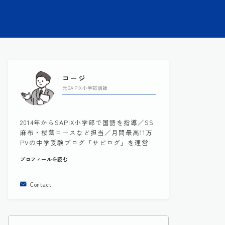
コージ
元SAPIX小学部講師
2014年からSAPIX小学部で国語を指導／SS
麻布・桜蔭コースなど担当／月間最高11万
PVの中学受験ブログ「サピログ」を運営
プロフィールを読む
Contact