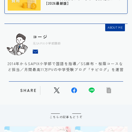
【2026最新版】
ABOUT ME
コージ
元SAPIX小学部講師
2014年からSAPIX小学部で国語を指導／SS麻布・桜蔭コースな
ど担当／月間最高11万PVの中学受験ブログ「サピログ」を運営
SHARE
こちらの記事もどうぞ