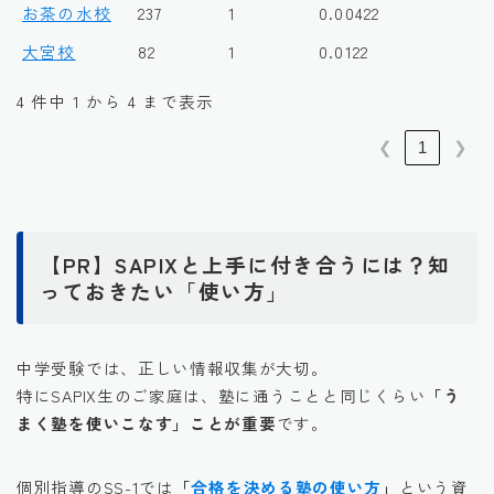
お茶の水校
237
1
0.00422
大宮校
82
1
0.0122
4 件中 1 から 4 まで表示
❮
1
❯
【PR】SAPIXと上手に付き合うには？知
っておきたい「使い方」
中学受験では、正しい情報収集が大切。
特にSAPIX生のご家庭は、塾に通うことと同じくらい
「う
まく塾を使いこなす」ことが重要
です。
個別指導のSS-1では
「
合格を決める塾の使い方
」
という資