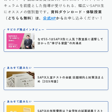
キュラムを前提とした指導が受けられる、幅広いSAPIX生
にオススメの個別塾です。
資料ダウンロード・体験授業
（どちらも無料）は、
公式HP
から
お申し込みください！
サピログ独占インタビュー
なぜSS-1はSAPIX生に人気？教室長に直撃して
分かった“伸びる家庭”の共通点
あわせて読みたい
SAPIX入室テストの全貌 出題傾向と対策法まと
め【2026年版】
あわせて読みたい
SAPIXの年間費用は？全学年の試算結果リスト