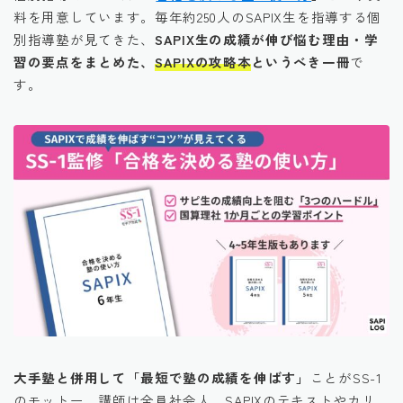
料を用意しています。毎年約250人のSAPIX生を指導する個
別指導塾が見てきた、
SAPIX生の成績が伸び悩む理由・学
習の要点をまとめた、
SAPIXの攻略本
というべき一冊
で
す。
大手塾と併用して「最短で塾の成績を伸ばす」
ことがSS-1
のモットー。講師は全員社会人、SAPIXのテキストやカリ