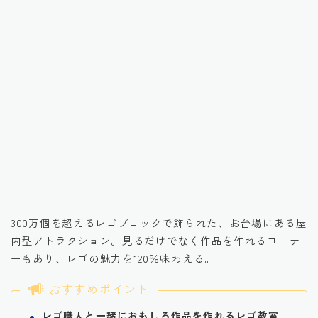
引用元：楽天トラベル観光体験
300万個を超えるレゴブロックで飾られた、お台場にある屋
内型アトラクション。見るだけでなく作品を作れるコーナ
ーもあり、レゴの魅力を120％味わえる。
おすすめポイント
レゴ職人と一緒におもしろ作品を作れるレゴ教室