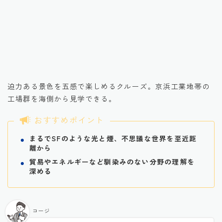
引用元：楽天トラベル観光体験
迫力ある景色を五感で楽しめるクルーズ。京浜工業地帯の
工場群を海側から見学できる。
おすすめポイント
まるでSFのような光と煙、不思議な世界を至近距
離から
貿易やエネルギーなど馴染みのない分野の理解を
深める
コージ