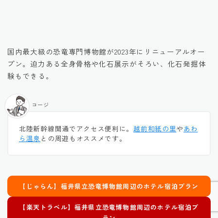
引用元：公式HP
国内最大級の恐竜専門博物館が2023年にリニューアルオー
プン。迫力ある全身骨格や化石展示がそろい、化石発掘体
験もできる。
コージ
北陸新幹線開通でアクセス便利に。
越前和紙の里
や
あわ
ら温泉
との周遊もオススメです。
【じゃらん】福井県立恐竜博物館周辺のホテル宿泊プラン
元講師が“本気で考える”サピ生向け併用塾
【楽天トラベル】
福井県立恐竜博物館
周辺のホテル宿泊プ
おすすめ個別塾・家庭教師5選
ラン