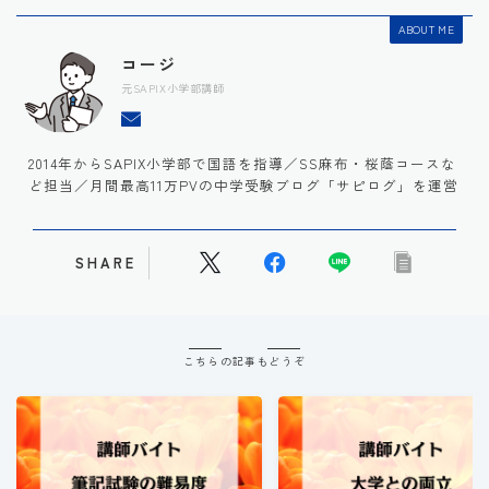
ABOUT ME
コージ
元SAPIX小学部講師
2014年からSAPIX小学部で国語を指導／SS麻布・桜蔭コースな
ど担当／月間最高11万PVの中学受験ブログ「サピログ」を運営
SHARE
こちらの記事もどうぞ