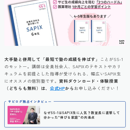
大手塾と併用して「最短で塾の成績を伸ばす」
ことがSS-1
のモットー。講師は全員社会人、SAPIXのテキストやカリ
キュラムを前提とした指導が受けられる、幅広いSAPIX生
にオススメの個別塾です。
資料ダウンロード・体験授業
（どちらも無料）は、
公式HP
から
お申し込みください！
サピログ独占インタビュー
なぜSS-1はSAPIX生に人気？教室長に直撃して
分かった“伸びる家庭”の共通点