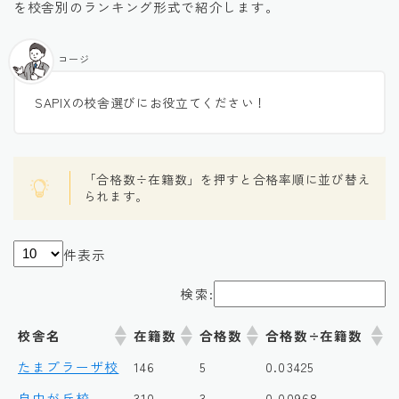
を校舎別のランキング形式で紹介します。
コージ
SAPIXの校舎選びにお役立てください！
「合格数÷在籍数」を押すと合格率順に並び替え
られます。
件表示
検索:
校舎名
在籍数
合格数
合格数÷在籍数
たまプラーザ校
146
5
0.03425
自由が丘校
310
3
0.00968