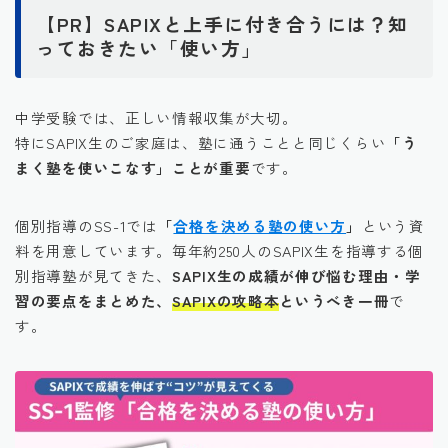
【PR】SAPIXと上手に付き合うには？知
っておきたい「使い方」
中学受験では、正しい情報収集が大切。
特にSAPIX生のご家庭は、塾に通うことと同じくらい
「う
まく塾を使いこなす」ことが重要
です。
個別指導のSS-1では
「
合格を決める塾の使い方
」
という資
料を用意しています。毎年約250人のSAPIX生を指導する個
別指導塾が見てきた、
SAPIX生の成績が伸び悩む理由・学
習の要点をまとめた、
SAPIXの攻略本
というべき一冊
で
す。