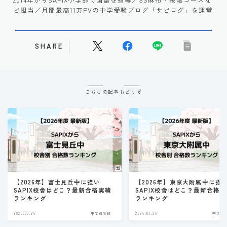
ど担当／月間最高11万PVの中学受験ブログ「サピログ」を運営
SHARE
こちらの記事もどうぞ
【2026年】富士見丘中に強い
【2026年】東京大附属中に強
SAPIX校舎はどこ？最新合格実績
SAPIX校舎はどこ？最新合格
ランキング
ランキング
2026.03.26
中学別実績
2026.03.26
中学別