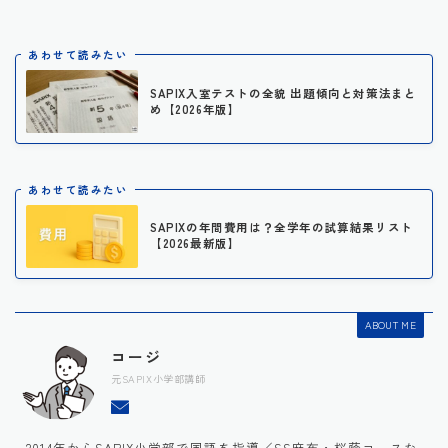
あわせて読みたい
SAPIX入室テストの全貌 出題傾向と対策法まと
め【2026年版】
あわせて読みたい
SAPIXの年間費用は？全学年の試算結果リスト
【2026最新版】
ABOUT ME
コージ
元SAPIX小学部講師
2014年からSAPIX小学部で国語を指導／SS麻布・桜蔭コースな