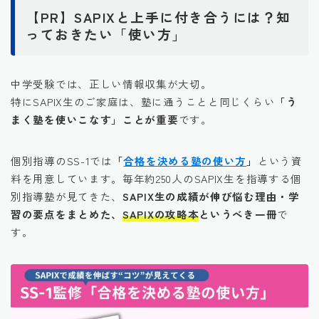
【PR】SAPIXと上手に付き合うには？知
っておきたい「使い方」
中学受験では、正しい情報収集が大切。
特にSAPIX生のご家庭は、塾に通うことと同じくらい
「う
まく塾を使いこなす」ことが重要
です。
個別指導のSS-1では
「
合格を決める塾の使い方
」
という資
料を用意しています。毎年約250人のSAPIX生を指導する個
別指導塾が見てきた、
SAPIX生の成績が伸び悩む理由・学
習の要点をまとめた、
SAPIXの攻略本
というべき一冊
で
す。