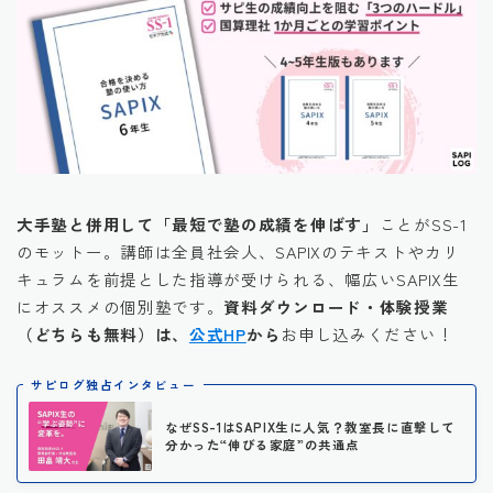
大手塾と併用して「最短で塾の成績を伸ばす」
ことがSS-1
のモットー。講師は全員社会人、SAPIXのテキストやカリ
キュラムを前提とした指導が受けられる、幅広いSAPIX生
にオススメの個別塾です。
資料ダウンロード・体験授業
（どちらも無料）は、
公式HP
から
お申し込みください！
サピログ独占インタビュー
なぜSS-1はSAPIX生に人気？教室長に直撃して
分かった“伸びる家庭”の共通点