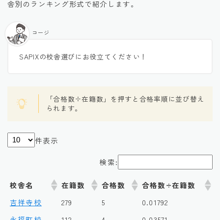
舎別のランキング形式で紹介します。
コージ
SAPIXの校舎選びにお役立てください！
「合格数÷在籍数」を押すと合格率順に並び替え
られます。
件表示
検索:
校舎名
在籍数
合格数
合格数÷在籍数
吉祥寺校
279
5
0.01792
永福町校
112
4
0.03571