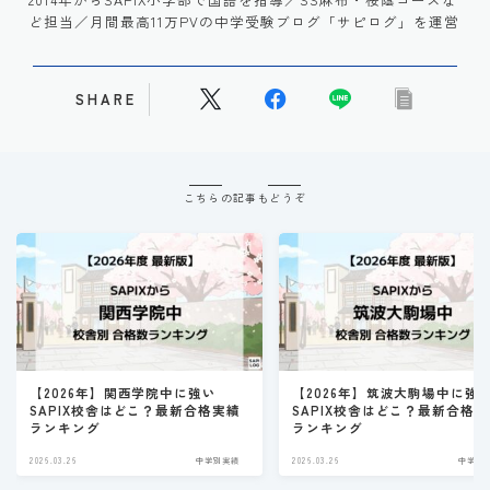
ど担当／月間最高11万PVの中学受験ブログ「サピログ」を運営
SHARE
こちらの記事もどうぞ
【2026年】関西学院中に強い
【2026年】筑波大駒場中に強
SAPIX校舎はどこ？最新合格実績
SAPIX校舎はどこ？最新合格
ランキング
ランキング
2026.03.26
中学別実績
2026.03.26
中学別