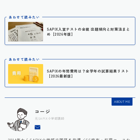
あわせて読みたい
SAPIX入室テストの全貌 出題傾向と対策法まと
め【2026年版】
あわせて読みたい
SAPIXの年間費用は？全学年の試算結果リスト
【2026最新版】
ABOUT ME
コージ
元SAPIX小学部講師
2014年からSAPIX小学部で国語を指導／SS麻布・桜蔭コースな