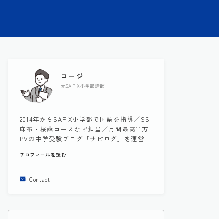
コージ
元SAPIX小学部講師
2014年からSAPIX小学部で国語を指導／SS
麻布・桜蔭コースなど担当／月間最高11万
PVの中学受験ブログ「サピログ」を運営
プロフィールを読む
Contact