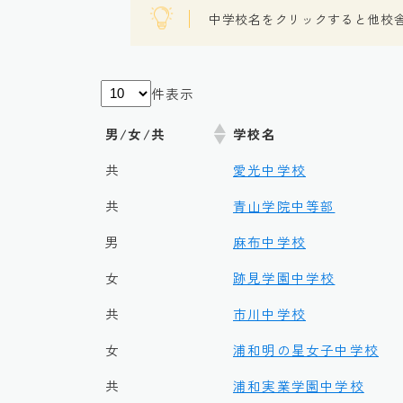
中学校名をクリックすると他校
件表示
男/女/共
学校名
共
愛光中学校
共
青山学院中等部
男
麻布中学校
女
跡見学園中学校
共
市川中学校
女
浦和明の星女子中学校
共
浦和実業学園中学校