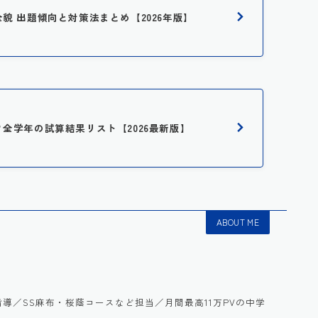
全貌 出題傾向と対策法まとめ【2026年版】
は？全学年の試算結果リスト【2026最新版】
ABOUT ME
語を指導／SS麻布・桜蔭コースなど担当／月間最高11万PVの中学