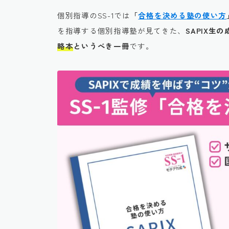
個別指導のSS-1では
「
合格を決める塾の使い方
を指導する個別指導塾が見てきた、
SAPIX
略本
というべき一冊
です。