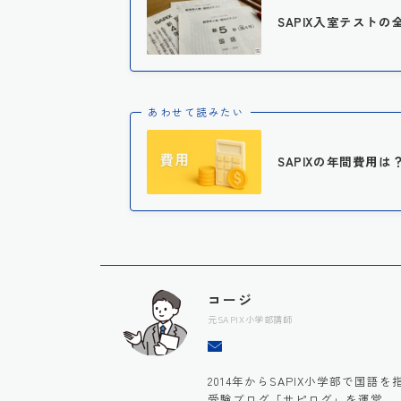
SAPIX入室テストの
あわせて読みたい
SAPIXの年間費用
コージ
元SAPIX小学部講師
2014年からSAPIX小学部で国
受験ブログ「サピログ」を運営