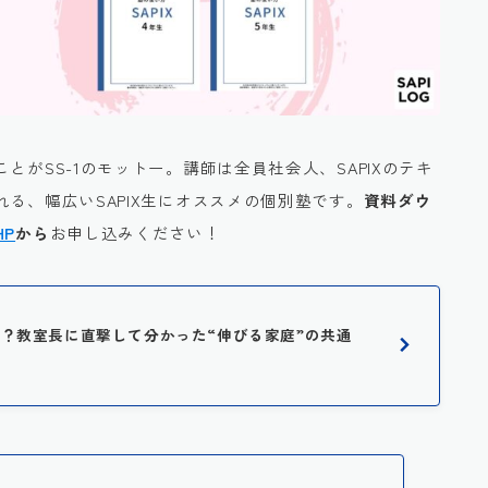
ことがSS-1のモットー。講師は全員社会人、SAPIXのテキ
る、幅広いSAPIX生にオススメの個別塾です。
資料ダウ
HP
から
お申し込みください！
に人気？教室長に直撃して分かった“伸びる家庭”の共通