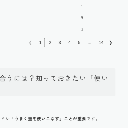
1
9
3
…
❮
1
2
3
4
5
14
❯
付き合うには？知っておきたい「使い
くらい
「うまく塾を使いこなす」ことが重要
です。