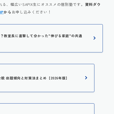
る、幅広いSAPIX生にオススメの個別塾です。
資料ダウ
HP
から
お申し込みください！
に人気？教室長に直撃して分かった“伸びる家庭”の共通
全貌 出題傾向と対策法まとめ【2026年版】