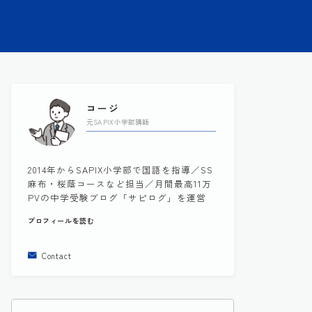
コージ
元SAPIX小学部講師
2014年からSAPIX小学部で国語を指導／SS
麻布・桜蔭コースなど担当／月間最高11万
PVの中学受験ブログ「サピログ」を運営
プロフィールを読む
Contact