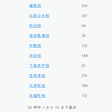
練馬校
230
お茶の水校
237
所沢校
40
高田馬場校
79
中野校
132
渋谷校
188
下高井戸校
97
吉祥寺校
279
大井町校
198
永福町校
112
20 件中 1 から 10 まで表示