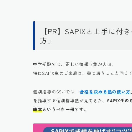
【PR】SAPIXと上手に
方」
中学受験では、正しい情報収集が大切。
特にSAPIX生のご家庭は、塾に通うことと同じ
個別指導のSS-1では
「
合格を決める塾の使い方
を指導する個別指導塾が見てきた、
SAPIX
略本
というべき一冊
です。