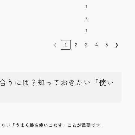
1
5
1
❮
1
2
3
4
5
❯
付き合うには？知っておきたい「使い
くらい
「うまく塾を使いこなす」ことが重要
です。