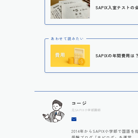
SAPIX入室テストの
あわせて読みたい
SAPIXの年間費用
コージ
元SAPIX小学部講師
2014年からSAPIX小学部で国
受験ブログ「サピログ」を運営