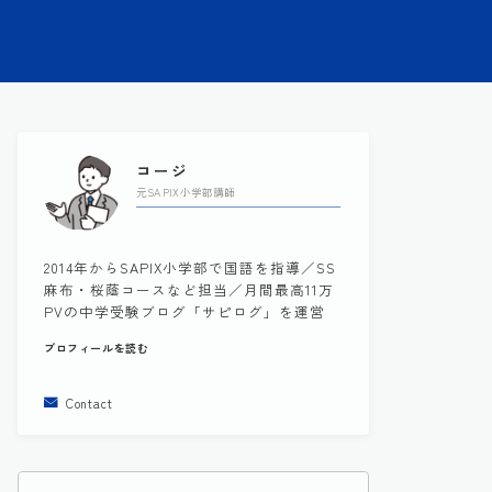
コージ
元SAPIX小学部講師
2014年からSAPIX小学部で国語を指導／SS
麻布・桜蔭コースなど担当／月間最高11万
PVの中学受験ブログ「サピログ」を運営
プロフィールを読む
Contact