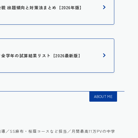
全貌 出題傾向と対策法まとめ【2026年版】
は？全学年の試算結果リスト【2026最新版】
ABOUT ME
語を指導／SS麻布・桜蔭コースなど担当／月間最高11万PVの中学