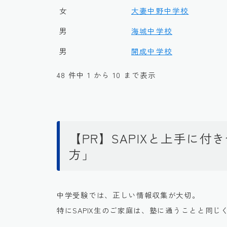
女
大妻中野中学校
男
海城中学校
男
開成中学校
48 件中 1 から 10 まで表示
【PR】SAPIXと上手に
方」
中学受験では、正しい情報収集が大切。
特にSAPIX生のご家庭は、塾に通うことと同じ