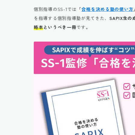
個別指導のSS-1では
「
合格を決める塾の使い方
を指導する個別指導塾が見てきた、
SAPIX
略本
というべき一冊
です。