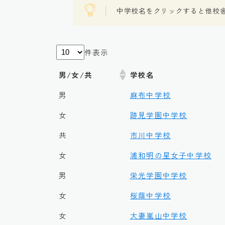
中学校名をクリックすると他校
件表示
男/女/共
学校名
男
麻布中学校
女
跡見学園中学校
共
市川中学校
女
浦和明の星女子中学校
男
栄光学園中学校
女
桜蔭中学校
女
大妻嵐山中学校