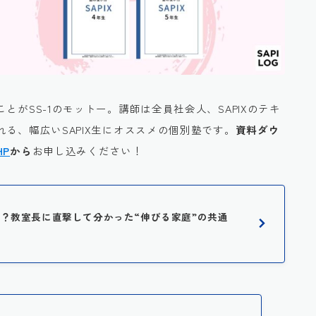
ことがSS-1のモットー。講師は全員社会人、SAPIXのテキ
る、幅広いSAPIX生にオススメの個別塾です。
資料ダウ
HP
から
お申し込みください！
に人気？教室長に直撃して分かった“伸びる家庭”の共通