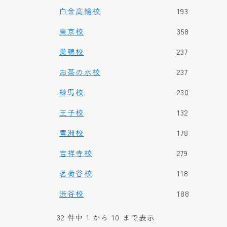
白金高輪校
193
東京校
358
巣鴨校
237
お茶の水校
237
練馬校
230
王子校
132
豊洲校
178
吉祥寺校
279
茗荷谷校
118
渋谷校
188
32 件中 1 から 10 まで表示