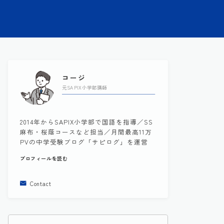
コージ
元SAPIX小学部講師
2014年からSAPIX小学部で国語を指導／SS
麻布・桜蔭コースなど担当／月間最高11万
PVの中学受験ブログ「サピログ」を運営
プロフィールを読む
Contact