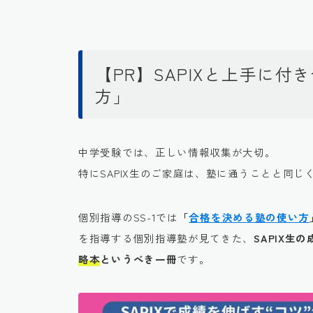
【PR】SAPIXと上手に
方」
中学受験では、正しい情報収集が大切。
特にSAPIX生のご家庭は、塾に通うことと同じ
個別指導のSS-1では
「
合格を決める塾の使い方
を指導する個別指導塾が見てきた、
SAPIX
略本
というべき一冊
です。