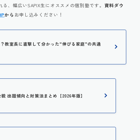
る、幅広いSAPIX生にオススメの個別塾です。
資料ダウ
HP
から
お申し込みください！
に人気？教室長に直撃して分かった“伸びる家庭”の共通
全貌 出題傾向と対策法まとめ【2026年版】