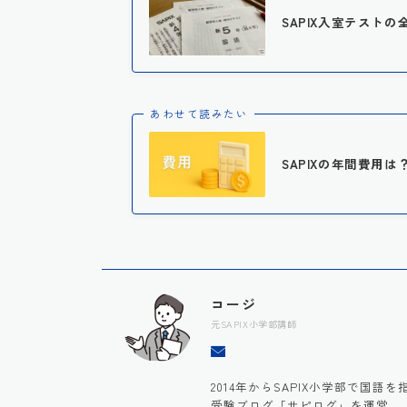
SAPIX入室テストの
あわせて読みたい
SAPIXの年間費用
コージ
元SAPIX小学部講師
2014年からSAPIX小学部で国
受験ブログ「サピログ」を運営