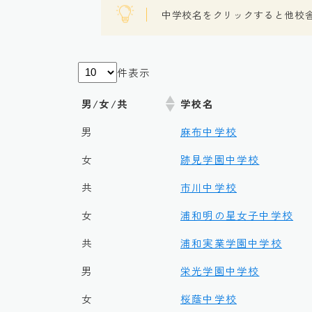
中学校名をクリックすると他校
件表示
男/女/共
学校名
男
麻布中学校
女
跡見学園中学校
共
市川中学校
女
浦和明の星女子中学校
共
浦和実業学園中学校
男
栄光学園中学校
女
桜蔭中学校