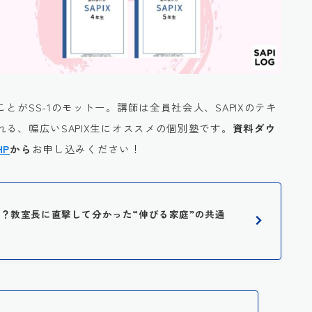
ことがSS-1のモットー。講師は全員社会人、SAPIXのテキ
る、幅広いSAPIX生にオススメの個別塾です。
資料ダウ
HP
から
お申し込みください！
に人気？教室長に直撃して分かった“伸びる家庭”の共通