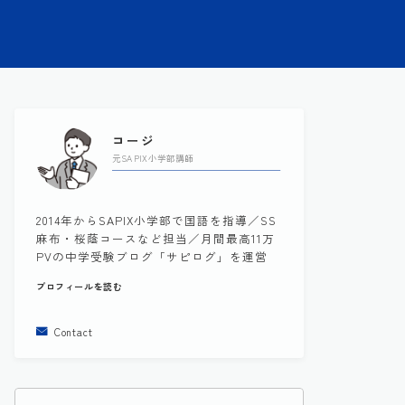
コージ
元SAPIX小学部講師
2014年からSAPIX小学部で国語を指導／SS
麻布・桜蔭コースなど担当／月間最高11万
PVの中学受験ブログ「サピログ」を運営
プロフィールを読む
Contact