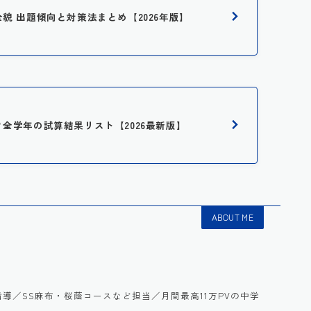
全貌 出題傾向と対策法まとめ【2026年版】
は？全学年の試算結果リスト【2026最新版】
ABOUT ME
語を指導／SS麻布・桜蔭コースなど担当／月間最高11万PVの中学