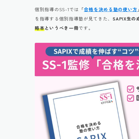
個別指導のSS-1では
「
合格を決める塾の使い方
を指導する個別指導塾が見てきた、
SAPIX
略本
というべき一冊
です。