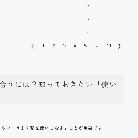
2
7
5
…
❮
1
2
3
4
5
11
❯
付き合うには？知っておきたい「使い
くらい
「うまく塾を使いこなす」ことが重要
です。