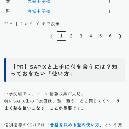
女
大妻中学校
1
男
海城中学校
1
55 件中 1 から 10 まで表示
❮
1
2
3
4
5
6
❯
【PR】SAPIXと上手に付き合うには？知
っておきたい「使い方」
中学受験では、正しい情報収集が大切。
特にSAPIX生のご家庭は、塾に通うことと同じくらい
「う
まく塾を使いこなす」ことが重要
です。
個別指導のSS-1では
「
合格を決める塾の使い方
」
という資