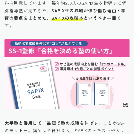
料を用意しています。毎年約250人のSAPIX生を指導する個
別指導塾が見てきた、
SAPIX生の成績が伸び悩む理由・学
習の要点をまとめた、
SAPIXの攻略本
というべき一冊
で
す。
大手塾と併用して「最短で塾の成績を伸ばす」
ことがSS-1
のモットー。講師は全員社会人、SAPIXのテキストやカリ