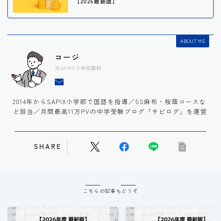
【2026最新版】
ABOUT ME
コージ
元SAPIX小学部講師
2014年からSAPIX小学部で国語を指導／SS麻布・桜蔭コースな
ど担当／月間最高11万PVの中学受験ブログ「サピログ」を運営
SHARE
こちらの記事もどうぞ