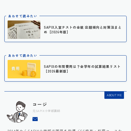
あわせて読みたい
SAPIX入室テストの全貌 出題傾向と対策法まと
め【2026年版】
あわせて読みたい
SAPIXの年間費用は？全学年の試算結果リスト
【2026最新版】
ABOUT ME
コージ
元SAPIX小学部講師
2014年からSAPIX小学部で国語を指導／SS麻布・桜蔭コースな