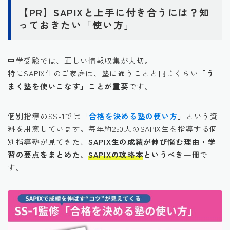
【PR】SAPIXと上手に付き合うには？知
っておきたい「使い方」
中学受験では、正しい情報収集が大切。
特にSAPIX生のご家庭は、塾に通うことと同じくらい
「う
まく塾を使いこなす」ことが重要
です。
個別指導のSS-1では
「
合格を決める塾の使い方
」
という資
料を用意しています。毎年約250人のSAPIX生を指導する個
別指導塾が見てきた、
SAPIX生の成績が伸び悩む理由・学
習の要点をまとめた、
SAPIXの攻略本
というべき一冊
で
す。