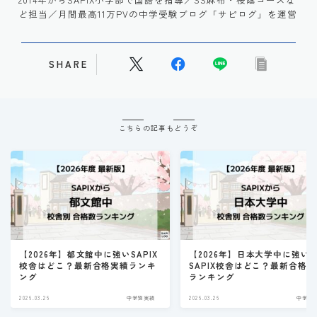
ど担当／月間最高11万PVの中学受験ブログ「サピログ」を運営
SHARE
こちらの記事もどうぞ
【2026年】郁文館中に強いSAPIX
【2026年】日本大学中に強い
校舎はどこ？最新合格実績ランキ
SAPIX校舎はどこ？最新合格
ング
ランキング
2026.03.26
中学別実績
2026.03.26
中学別