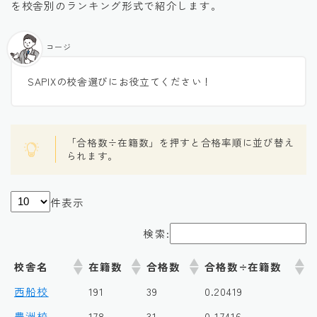
を校舎別のランキング形式で紹介します。
コージ
SAPIXの校舎選びにお役立てください！
「合格数÷在籍数」を押すと合格率順に並び替え
られます。
件表示
検索:
校舎名
在籍数
合格数
合格数÷在籍数
西船校
191
39
0.20419
豊洲校
178
31
0.17416