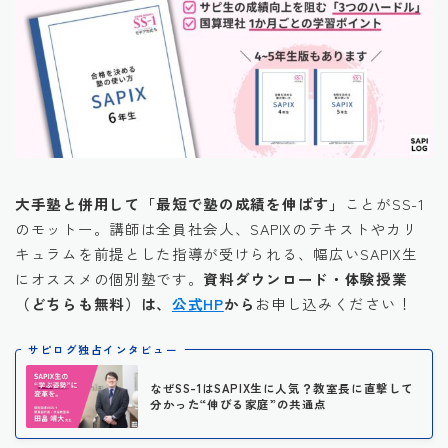
大手塾と併用して「最短で塾の成績を伸ばす」
ことがSS-1
のモットー。講師は全員社会人、SAPIXのテキストやカリ
キュラムを前提とした指導が受けられる、幅広いSAPIX生
にオススメの個別塾です。
資料ダウンロード・体験授業
（どちらも無料）は、
公式HP
から
お申し込みください！
サピログ独占インタビュー
なぜSS-1はSAPIX生に人気？教室長に直撃して
分かった“伸びる家庭”の共通点