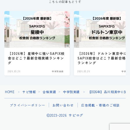
こちらの記事もどうぞ
【2026年】星稜中に強いSAPIX校
【2026年】ドルトン東京中に
舎はどこ？最新合格実績ランキン
SAPIX校舎はどこ？最新合格
グ
ランキング
2026.03.26
中学別実績
2026.03.26
中学別
HOME
サピ情報
合格実績
中学別実績
【2026年】品川翔英中に強
＞
＞
＞
＞
プライバシーポリシー
お問い合わせ
広告掲載・寄稿のご相談
2023–2026 サピログ