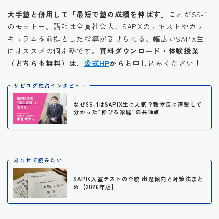
大手塾と併用して「最短で塾の成績を伸ばす」
ことがSS-1
のモットー。講師は全員社会人、SAPIXのテキストやカリ
キュラムを前提とした指導が受けられる、幅広いSAPIX生
にオススメの個別塾です。
資料ダウンロード・体験授業
（どちらも無料）は、
公式HP
から
お申し込みください！
サピログ独占インタビュー
なぜSS-1はSAPIX生に人気？教室長に直撃して
分かった“伸びる家庭”の共通点
あわせて読みたい
SAPIX入室テストの全貌 出題傾向と対策法まと
め【2026年版】