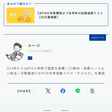
あわせて読みたい
SAPIXの年間費用は？全学年の試算結果リスト
【2026最新版】
ABOUT ME
コージ
元SAPIX小学部講師
2014年からSAPIX小学部で国語を指導／SS麻布・桜蔭コースな
ど担当／月間最高11万PVの中学受験ブログ「サピログ」を運営
SHARE