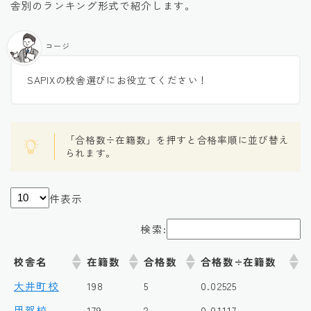
舎別のランキング形式で紹介します。
コージ
SAPIXの校舎選びにお役立てください！
「合格数÷在籍数」を押すと合格率順に並び替え
られます。
件表示
検索:
校舎名
在籍数
合格数
合格数÷在籍数
大井町校
198
5
0.02525
用賀校
179
2
0.01117