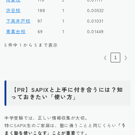
渋谷校
188
1
0.00532
下高井戸校
97
1
0.01031
青葉台校
69
1
0.01449
5 件中 1 から 5 まで表示
❮
1
❯
【PR】SAPIXと上手に付き合うには？知
っておきたい「使い方」
中学受験では、正しい情報収集が大切。
特にSAPIX生のご家庭は、塾に通うことと同じくらい
「う
まく塾を使いこなす」ことが重要
です。