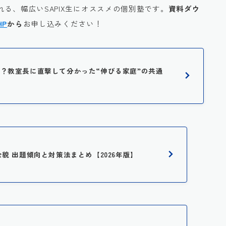
る、幅広いSAPIX生にオススメの個別塾です。
資料ダウ
HP
から
お申し込みください！
に人気？教室長に直撃して分かった“伸びる家庭”の共通
全貌 出題傾向と対策法まとめ【2026年版】