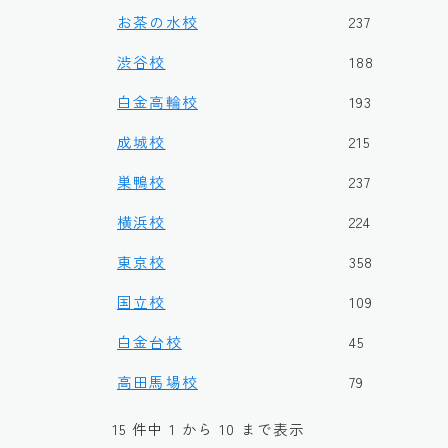
お茶の水校
237
渋谷校
188
白金高輪校
193
成城校
215
巣鴨校
237
横浜校
224
東京校
358
国立校
109
白金台校
45
高田馬場校
79
15 件中 1 から 10 まで表示