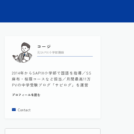
コージ
元SAPIX小学部講師
2014年からSAPIX小学部で国語を指導／SS
麻布・桜蔭コースなど担当／月間最高11万
PVの中学受験ブログ「サピログ」を運営
プロフィールを読む
Contact