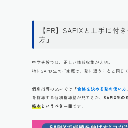
【PR】SAPIXと上手に
方」
中学受験では、正しい情報収集が大切。
特にSAPIX生のご家庭は、塾に通うことと同じ
個別指導のSS-1では
「
合格を決める塾の使い方
を指導する個別指導塾が見てきた、
SAPIX
略本
というべき一冊
です。