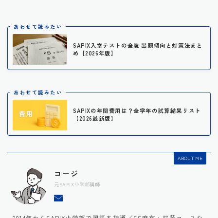
あわせて読みたい
SAPIX入室テストの全貌 出題傾向と対策法まと
め【2026年版】
あわせて読みたい
SAPIXの年間費用は？全学年の試算結果リスト
【2026最新版】
ABOUT ME
コージ
元SAPIX小学部講師
2014年からSAPIX小学部で国語を指導／SS麻布・桜蔭コースな