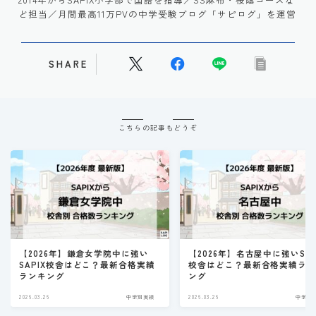
ど担当／月間最高11万PVの中学受験ブログ「サピログ」を運営
SHARE
こちらの記事もどうぞ
【2026年】鎌倉女学院中に強い
【2026年】名古屋中に強いSAP
SAPIX校舎はどこ？最新合格実績
校舎はどこ？最新合格実績ラ
ランキング
ング
2026.03.26
中学別実績
2026.03.26
中学別