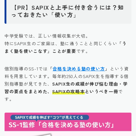
【PR】SAPIXと上手に付き合うには？知
っておきたい「使い方」
中学受験では、正しい情報収集が大切。
特にSAPIX生のご家庭は、塾に通うことと同じくらい
「う
まく塾を使いこなす」ことが重要
です。
個別指導のSS-1では
「
合格を決める塾の使い方
」
という資
料を用意しています。毎年約250人のSAPIX生を指導する個
別指導塾が見てきた、
SAPIX生の成績が伸び悩む理由・学
習の要点をまとめた、
SAPIXの攻略本
というべき一冊
で
す。