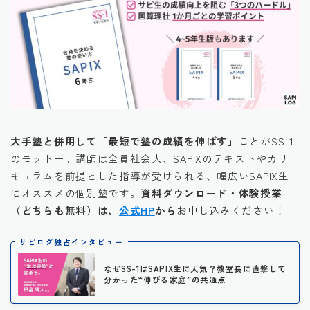
大手塾と併用して「最短で塾の成績を伸ばす」
ことがSS-1
のモットー。講師は全員社会人、SAPIXのテキストやカリ
キュラムを前提とした指導が受けられる、幅広いSAPIX生
にオススメの個別塾です。
資料ダウンロード・体験授業
（どちらも無料）は、
公式HP
から
お申し込みください！
サピログ独占インタビュー
なぜSS-1はSAPIX生に人気？教室長に直撃して
分かった“伸びる家庭”の共通点