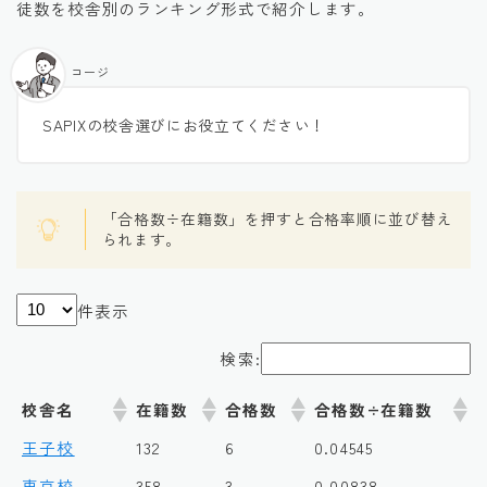
徒数を校舎別のランキング形式で紹介します。
コージ
SAPIXの校舎選びにお役立てください！
「合格数÷在籍数」を押すと合格率順に並び替え
られます。
件表示
検索:
校舎名
在籍数
合格数
合格数÷在籍数
王子校
132
6
0.04545
東京校
358
3
0.00838