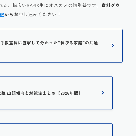
る、幅広いSAPIX生にオススメの個別塾です。
資料ダウ
HP
から
お申し込みください！
に人気？教室長に直撃して分かった“伸びる家庭”の共通
全貌 出題傾向と対策法まとめ【2026年版】