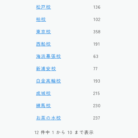
松戸校
136
柏校
102
東京校
358
西船校
191
海浜幕張校
63
新浦安校
77
白金高輪校
193
成城校
215
練馬校
230
お茶の水校
237
12 件中 1 から 10 まで表示