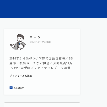
コージ
元SAPIX小学部講師
2014年からSAPIX小学部で国語を指導／SS
麻布・桜蔭コースなど担当／月間最高11万
PVの中学受験ブログ「サピログ」を運営
プロフィールを読む
Contact