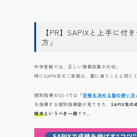
【PR】SAPIXと上手に
方」
中学受験では、正しい情報収集が大切。
特にSAPIX生のご家庭は、塾に通うことと同じ
個別指導のSS-1では
「
合格を決める塾の使い方
を指導する個別指導塾が見てきた、
SAPIX
略本
というべき一冊
です。