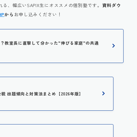
る、幅広いSAPIX生にオススメの個別塾です。
資料ダウ
HP
から
お申し込みください！
に人気？教室長に直撃して分かった“伸びる家庭”の共通
全貌 出題傾向と対策法まとめ【2026年版】