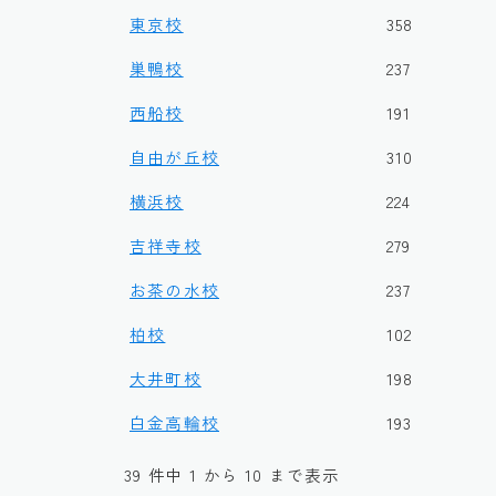
東京校
358
巣鴨校
237
西船校
191
自由が丘校
310
横浜校
224
吉祥寺校
279
お茶の水校
237
柏校
102
大井町校
198
白金高輪校
193
39 件中 1 から 10 まで表示