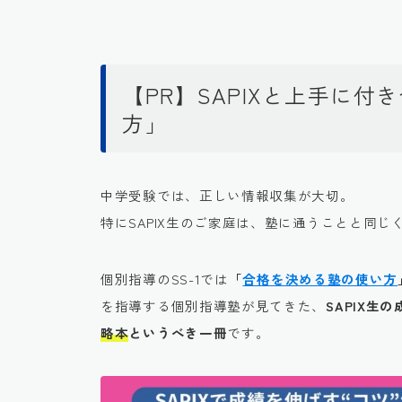
【PR】SAPIXと上手に
方」
中学受験では、正しい情報収集が大切。
特にSAPIX生のご家庭は、塾に通うことと同じ
個別指導のSS-1では
「
合格を決める塾の使い方
を指導する個別指導塾が見てきた、
SAPIX
略本
というべき一冊
です。