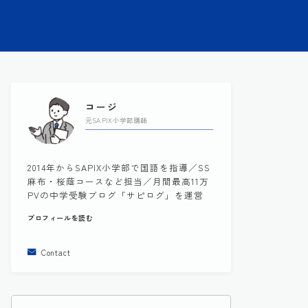
コージ
元SAPIX小学部講師
2014年からSAPIX小学部で国語を指導／SS
麻布・桜蔭コースなど担当／月間最高11万
PVの中学受験ブログ「サピログ」を運営
プロフィールを読む
Contact