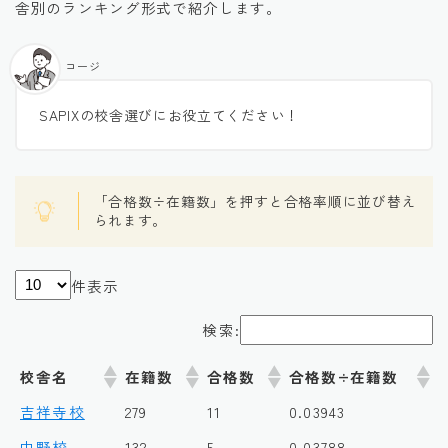
舎別のランキング形式で紹介します。
コージ
SAPIXの校舎選びにお役立てください！
「合格数÷在籍数」を押すと合格率順に並び替え
られます。
件表示
検索:
校舎名
在籍数
合格数
合格数÷在籍数
吉祥寺校
279
11
0.03943
中野校
132
5
0.03788