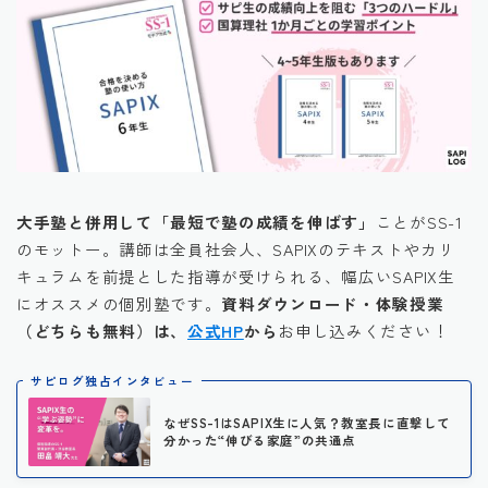
大手塾と併用して「最短で塾の成績を伸ばす」
ことがSS-1
のモットー。講師は全員社会人、SAPIXのテキストやカリ
キュラムを前提とした指導が受けられる、幅広いSAPIX生
にオススメの個別塾です。
資料ダウンロード・体験授業
（どちらも無料）は、
公式HP
から
お申し込みください！
サピログ独占インタビュー
なぜSS-1はSAPIX生に人気？教室長に直撃して
分かった“伸びる家庭”の共通点