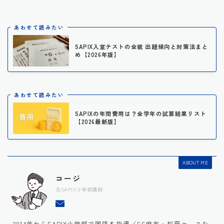
あわせて読みたい
SAPIX入室テストの全貌 出題傾向と対策法まと
め【2026年版】
あわせて読みたい
SAPIXの年間費用は？全学年の試算結果リスト
【2026最新版】
ABOUT ME
コージ
元SAPIX小学部講師
2014年からSAPIX小学部で国語を指導／SS麻布・桜蔭コースな