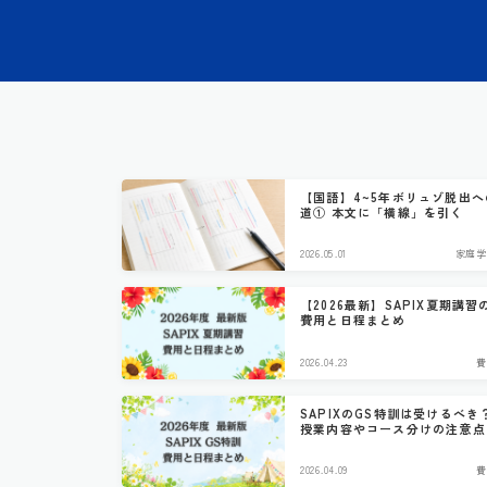
【国語】4~5年ボリュゾ脱出へ
道① 本文に「横線」を引く
2026.05.01
家庭学
【2026最新】SAPIX夏期講習
費用と日程まとめ
2026.04.23
費
SAPIXのGS特訓は受けるべき
授業内容やコース分けの注意点
2026.04.09
費