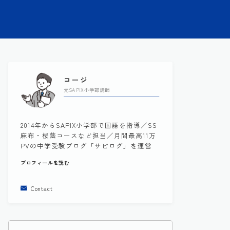
コージ
元SAPIX小学部講師
2014年からSAPIX小学部で国語を指導／SS
麻布・桜蔭コースなど担当／月間最高11万
PVの中学受験ブログ「サピログ」を運営
プロフィールを読む
Contact