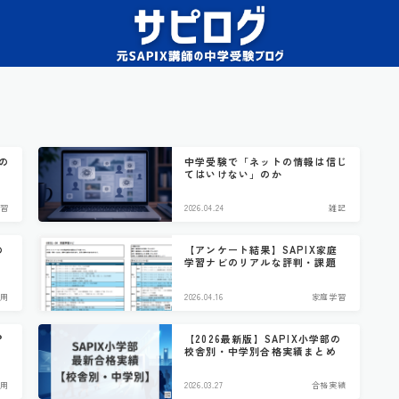
の
中学受験で「ネットの情報は信じ
てはいけない」のか
習
2026.04.24
雑記
の
【アンケート結果】SAPIX家庭
学習ナビのリアルな評判・課題
用
2026.04.16
家庭学習
？
【2026最新版】SAPIX小学部の
校舎別・中学別合格実績まとめ
用
2026.03.27
合格実績